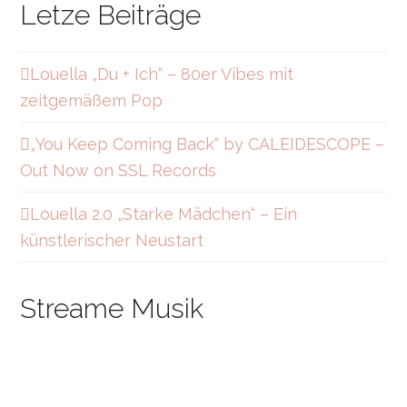
t
t
e
Letze Beiträge
i
a
b
f
g
o
y
r
o
a
k
Louella „Du + Ich“ – 80er Vibes mit
m
zeitgemäßem Pop
„You Keep Coming Back“ by CALEIDESCOPE –
Out Now on SSL Records
Louella 2.0 „Starke Mädchen“ – Ein
künstlerischer Neustart
Streame Musik