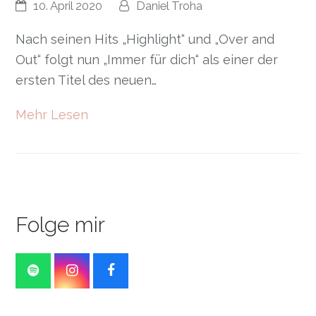
10. April 2020
Daniel Troha
Nach seinen Hits „Highlight“ und „Over and
Out“ folgt nun „Immer für dich“ als einer der
ersten Titel des neuen…
Mehr Lesen
Folge mir
S
I
F
p
n
a
o
s
c