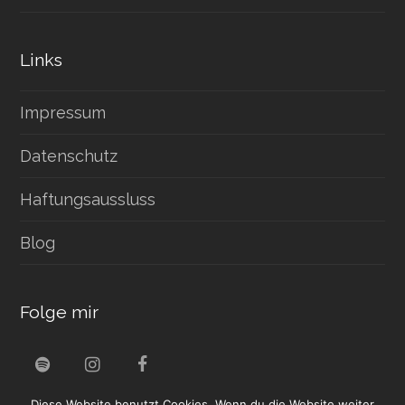
Links
Impressum
Datenschutz
Haftungsaussluss
Blog
Folge mir
S
I
F
p
n
a
Diese Website benutzt Cookies. Wenn du die Website weiter