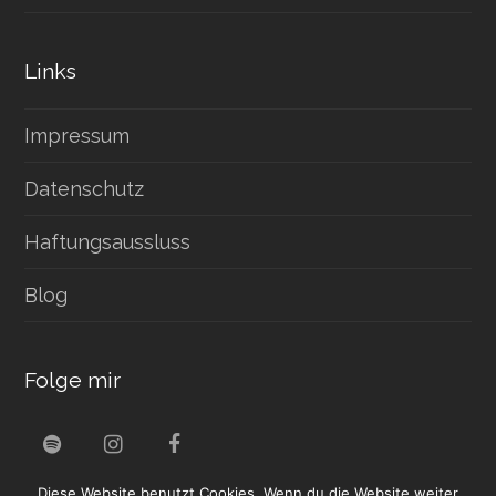
Links
Impressum
Datenschutz
Haftungsaussluss
Blog
Folge mir
S
I
F
p
n
a
Diese Website benutzt Cookies. Wenn du die Website weiter