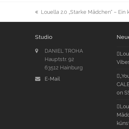
Louella 2.0 „Starke Mädchen“ – Ein 
vorheriger
Beitrag:
Studio
Neue
DANIEL TROHA
Lou
Hauptstr. 92
Vibe
63512 Hainburg
„Yo
E-Mail
CALE
on S
Lou
Mädc
küns