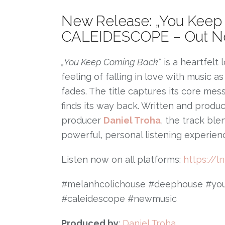
New Release: „You Keep
CALEIDESCOPE – Out No
„You Keep Coming Back“
is a heartfelt 
feeling of falling in love with music 
fades. The title captures its core mes
finds its way back. Written and prod
producer
Daniel Troha
, the track ble
powerful, personal listening experien
Listen now on all platforms:
https://l
#melanhcolichouse #deephouse #you
#caleidescope #newmusic
Produced by
:
Daniel Troha