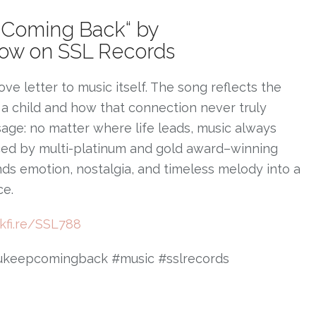
 Coming Back“ by
w on SSL Records
love letter to music itself. The song reflects the
as a child and how that connection never truly
sage: no matter where life leads, music always
uced by multi-platinum and gold award–winning
nds emotion, nostalgia, and timeless melody into a
ce.
nkfi.re/SSL788
keepcomingback #music #sslrecords