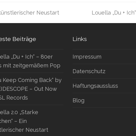
Louella „Du + Ic
künstlerischer Neustart
Nächster
Beitrag:
ste Beiträge
Links
ella „Du + Ich“ – 80er
Impressum
s mit zeitgemäßem Pop
Datenschutz
u Keep Coming Back“ by
Haftungsaussluss
IDESCOPE – Out Now
SL Records
Blog
ella 2.0 „Starke
hen“ – Ein
tlerischer Neustart