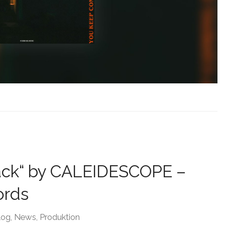
ack“ by CALEIDESCOPE –
ords
log
,
News
,
Produktion