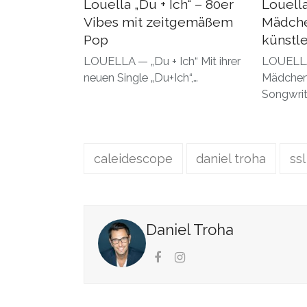
Louella „Du + Ich“ – 80er
Louella
Vibes mit zeitgemäßem
Mädche
Pop
künstle
LOUELLA — „Du + Ich“ Mit ihrer
LOUELLA
neuen Single „Du+Ich“,…
Mädchen“
Songwrit
caleidescope
daniel troha
ss
Daniel Troha
Facebook
Instagram