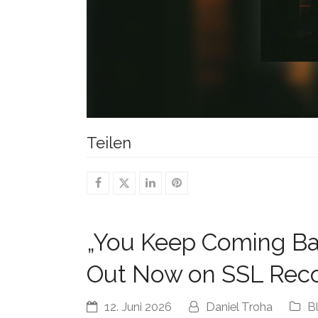
Teilen
„You Keep Coming B
Out Now on SSL Rec
12. Juni 2026
Daniel Troha
B