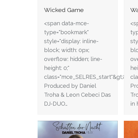
Wicked Game
Wa
<span data-mce-
<s
type="bookmark"
ty
style="display: inline-
sty
block; width: 0px;
blo
overflow: hidden; line-
ove
height: 0;"
hei
class="mce_SELRES_start"&gt; &lt;/
cl
Produced by Daniel
Pr
Troha & Leon Cebeci Das
Tr
DJ-DUO…
in 