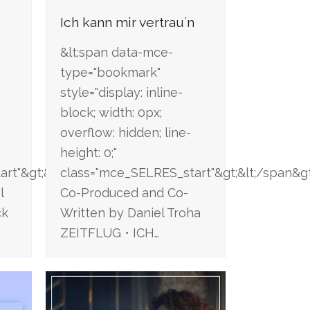
Ich kann mir vertrau´n
&lt;span data-mce-
type="bookmark"
style="display: inline-
block; width: 0px;
overflow: hidden; line-
height: 0;"
t"&gt; &lt;/span&gt;
class="mce_SELRES_start"&gt; &lt;/span&gt
l
Co-Produced and Co-
ck
Written by Daniel Troha
ZEITFLUG • ICH…