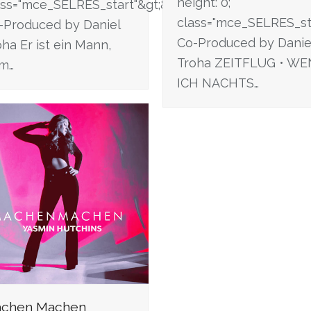
height: 0;"
ass="mce_SELRES_start"&gt; &lt;/span&gt;
span&gt;
class="mce_SELRES_star
-Produced by Daniel
Co-Produced by Danie
oha Er ist ein Mann,
Troha ZEITFLUG • W
m…
ICH NACHTS…
chen Machen