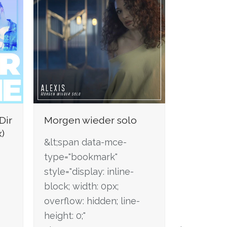
Dir
Morgen wieder solo
)
&lt;span data-mce-
type="bookmark"
style="display: inline-
block; width: 0px;
overflow: hidden; line-
height: 0;"