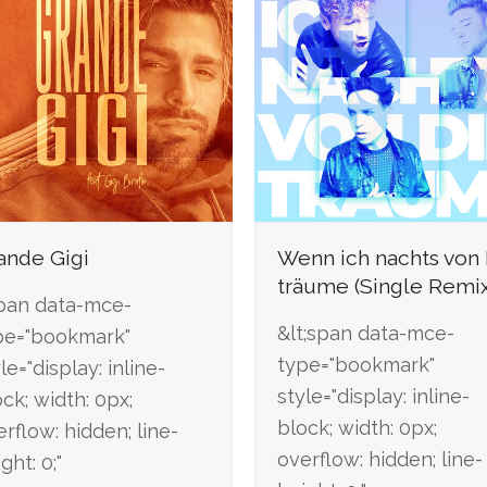
ande Gigi
Wenn ich nachts von 
träume (Single Remix
pan data-mce-
&lt;span data-mce-
pe="bookmark"
type="bookmark"
le="display: inline-
style="display: inline-
ck; width: 0px;
block; width: 0px;
rflow: hidden; line-
overflow: hidden; line-
ght: 0;"