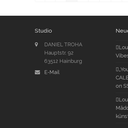
Studio
Neue
DANIEL TROHA
Lou
Hauptstr. 92
Vibe
63512 Hainburg
„Yo
E-Mail
CALE
on S
Lou
Mädc
küns