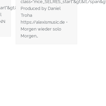
class="mce_SELRES_start"&gt; &lt;/span&gt
t"&gt; &lt;/span&gt;
Produced by Daniel
l
Troha
ENN
https://alexismusic.de •
Morgen wieder solo
Morgen…