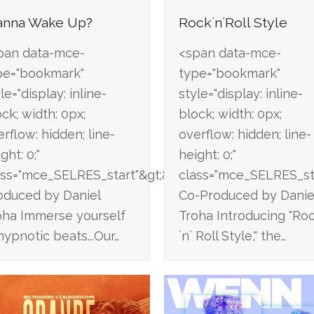
nna Wake Up?
Rock´n´Roll Style
pan data-mce-
<span data-mce-
pe="bookmark"
type="bookmark"
le="display: inline-
style="display: inline-
ck; width: 0px;
block; width: 0px;
rflow: hidden; line-
overflow: hidden; line-
ght: 0;"
height: 0;"
span&gt;
ass="mce_SELRES_start"&gt; &lt;/span&gt;
class="mce_SELRES_star
oduced by Daniel
Co-Produced by Danie
oha Immerse yourself
Troha Introducing "Ro
hypnotic beats...Our…
´n´ Roll Style," the…