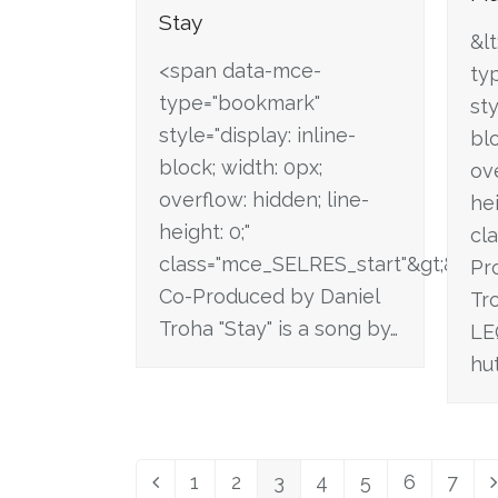
Stay
&l
<span data-mce-
ty
type="bookmark"
sty
style="display: inline-
blo
block; width: 0px;
ove
overflow: hidden; line-
hei
height: 0;"
cl
class="mce_SELRES_start"&gt; &lt;/
Pr
Co-Produced by Daniel
Tr
Troha "Stay" is a song by…
LE
hu
1
2
3
4
5
6
7
Vorheriger
Seite
Seite
Seite
Seite
Seite
Seite
Seit