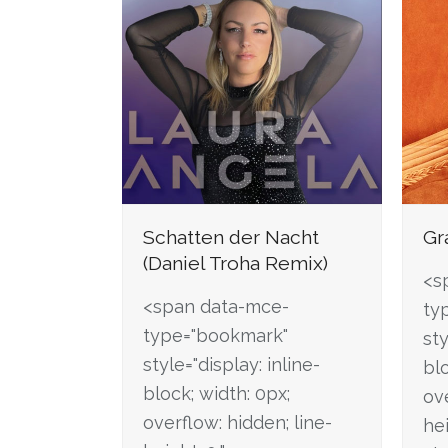
Schatten der Nacht
Gr
(Daniel Troha Remix)
<s
<span data-mce-
ty
type="bookmark"
sty
style="display: inline-
blo
block; width: 0px;
ove
overflow: hidden; line-
hei