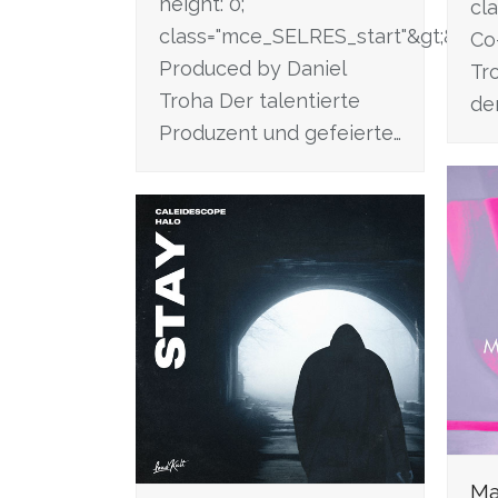
height: 0;"
cl
class="mce_SELRES_start"&gt; &lt;/
Co
Produced by Daniel
Tr
Troha Der talentierte
de
Produzent und gefeierte…
Ma