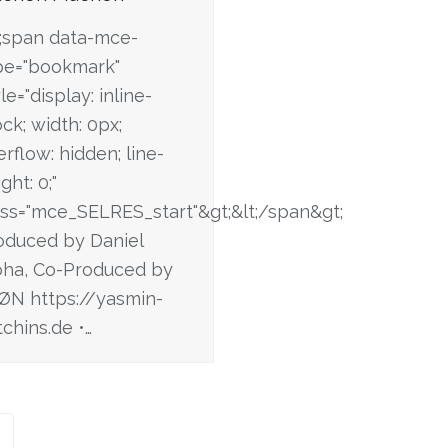
t;span data-mce-
pe="bookmark"
le="display: inline-
ck; width: 0px;
rflow: hidden; line-
ght: 0;"
ass="mce_SELRES_start"&gt; &lt;/span&gt;
span&gt;
oduced by Daniel
oha, Co-Produced by
ØN https://yasmin-
tchins.de •…
e
Vorwärts