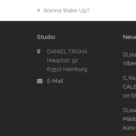
Wanna Wake Up?
vorheriger
Beitrag:
Studio
Neue
DANIEL TROHA
Lou
Hauptstr. 92
Vibe
63512 Hainburg
„Yo
E-Mail
CALE
on S
Lou
Mädc
küns