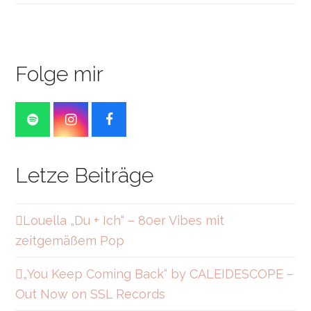
Folge mir
S
I
F
p
n
a
o
s
c
t
t
e
Letze Beiträge
i
a
b
f
g
o
y
r
o
a
k
Louella „Du + Ich“ – 80er Vibes mit
m
zeitgemäßem Pop
„You Keep Coming Back“ by CALEIDESCOPE –
Out Now on SSL Records