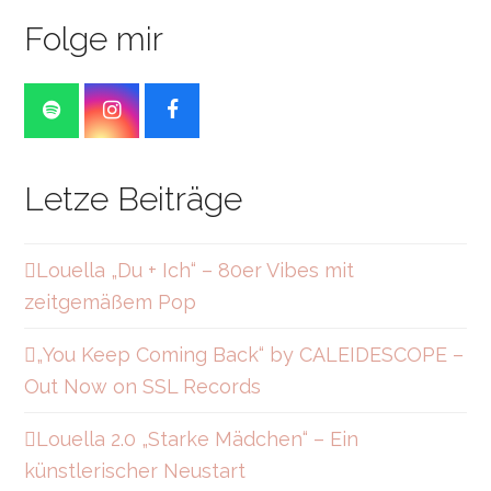
Folge mir
S
I
F
p
n
a
o
s
c
t
t
e
Letze Beiträge
i
a
b
f
g
o
y
r
o
a
k
Louella „Du + Ich“ – 80er Vibes mit
m
zeitgemäßem Pop
„You Keep Coming Back“ by CALEIDESCOPE –
Out Now on SSL Records
Louella 2.0 „Starke Mädchen“ – Ein
künstlerischer Neustart