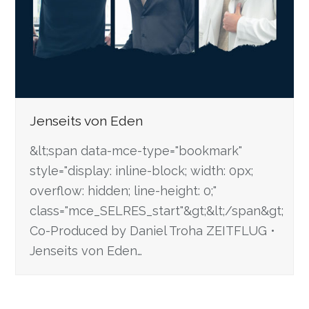
Jenseits von Eden
&lt;span data-mce-type="bookmark"
style="display: inline-block; width: 0px;
overflow: hidden; line-height: 0;"
class="mce_SELRES_start"&gt; &lt;/span&gt;
Co-Produced by Daniel Troha ZEITFLUG •
Jenseits von Eden…