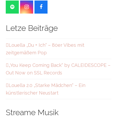
S
I
F
p
n
a
o
s
c
t
t
e
Letze Beiträge
i
a
b
f
g
o
y
r
o
a
k
Louella „Du + Ich“ – 80er Vibes mit
m
zeitgemäßem Pop
„You Keep Coming Back“ by CALEIDESCOPE –
Out Now on SSL Records
Louella 2.0 „Starke Mädchen“ – Ein
künstlerischer Neustart
Streame Musik