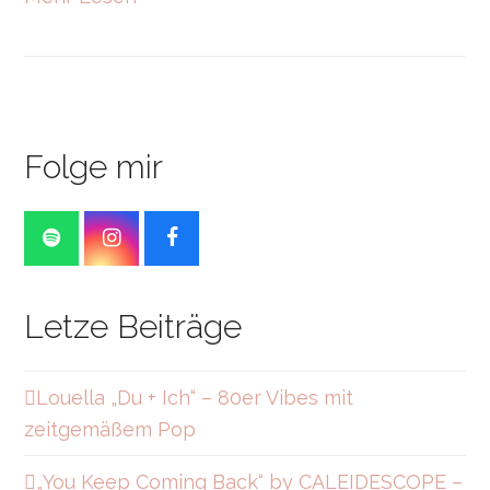
Folge mir
S
I
F
p
n
a
o
s
c
t
t
e
Letze Beiträge
i
a
b
f
g
o
y
r
o
a
k
Louella „Du + Ich“ – 80er Vibes mit
m
zeitgemäßem Pop
„You Keep Coming Back“ by CALEIDESCOPE –