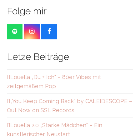
Folge mir
S
I
F
p
n
a
o
s
c
t
t
e
Letze Beiträge
i
a
b
f
g
o
y
r
o
a
k
Louella „Du + Ich“ – 80er Vibes mit
m
zeitgemäßem Pop
„You Keep Coming Back“ by CALEIDESCOPE –
Out Now on SSL Records
Louella 2.0 „Starke Mädchen“ – Ein
künstlerischer Neustart