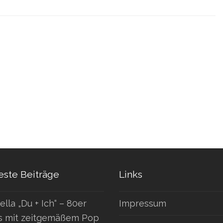
ste Beiträge
Links
ella „Du + Ich“ – 80er
Impressum
s mit zeitgemäßem Pop