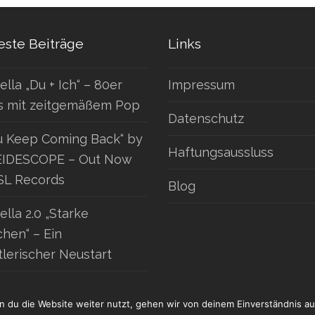
ste Beiträge
Links
ella „Du + Ich“ – 80er
Impressum
s mit zeitgemäßem Pop
Datenschutz
u Keep Coming Back“ by
Haftungsaussluss
IDESCOPE – Out Now
SL Records
Blog
ella 2.0 „Starke
hen“ – Ein
tlerischer Neustart
 du die Website weiter nutzt, gehen wir von deinem Einverständnis au
©
DANIEL TROHA MUSIC
- ALL RIGHTS RESERVED | MADE WITH ♥