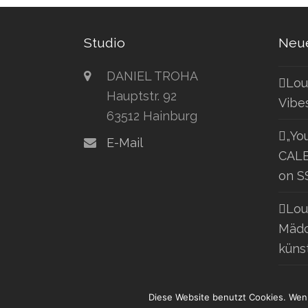
Studio
Neue
DANIEL TROHA
Lou
Hauptstr. 92
Vibe
63512 Hainburg
„Yo
E-Mail
CALE
on S
Lou
Mädc
küns
Diese Website benutzt Cookies. Wenn