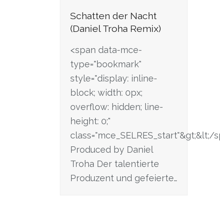
Schatten der Nacht
(Daniel Troha Remix)
<span data-mce-
type="bookmark"
style="display: inline-
block; width: 0px;
overflow: hidden; line-
height: 0;"
class="mce_SELRES_start"&gt; &lt;/
Produced by Daniel
Troha Der talentierte
Produzent und gefeierte…