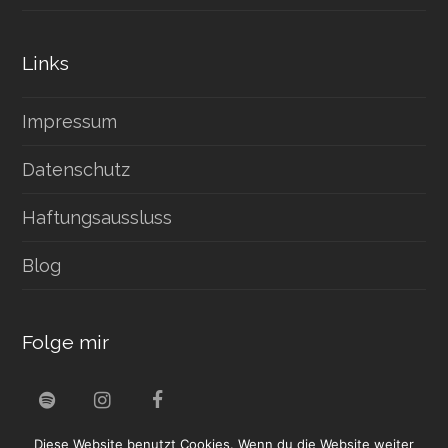
Links
Impressum
Datenschutz
Haftungsaussluss
Blog
Folge mir
S
I
F
p
n
a
Diese Website benutzt Cookies. Wenn du die Website weiter
o
s
c