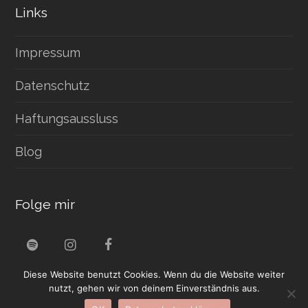
Links
Impressum
Datenschutz
Haftungsaussluss
Blog
Folge mir
S
I
F
p
n
a
Diese Website benutzt Cookies. Wenn du die Website weiter
o
s
c
t
t
e
nutzt, gehen wir von deinem Einverständnis aus.
i
a
b
©
DANIEL TROHA MUSIC
- ALL RIGHTS RESERVED |