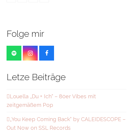
Folge mir
S
I
F
p
n
a
o
s
c
t
t
e
Letze Beiträge
i
a
b
f
g
o
y
r
o
a
k
Louella „Du + Ich“ – 80er Vibes mit
m
zeitgemäßem Pop
„You Keep Coming Back“ by CALEIDESCOPE –
Out Now on SSL Records