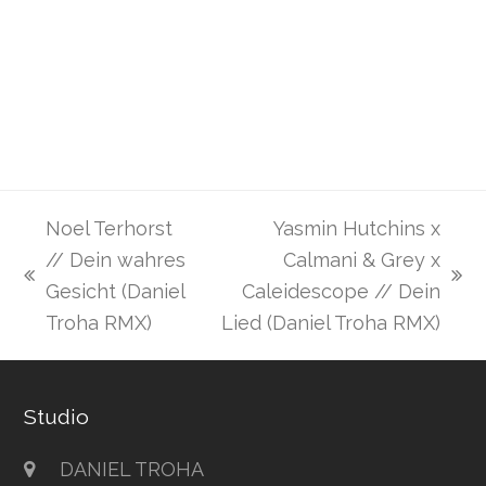
Noel Terhorst
Yasmin Hutchins x
// Dein wahres
Calmani & Grey x
vorheriger
Nächster
Gesicht (Daniel
Caleidescope // Dein
Beitrag:
Beitrag:
Troha RMX)
Lied (Daniel Troha RMX)
Studio
DANIEL TROHA