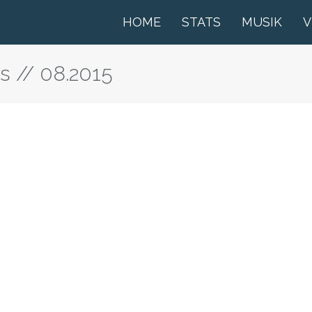
HOME
STATS
MUSIK
V
s // 08.2015