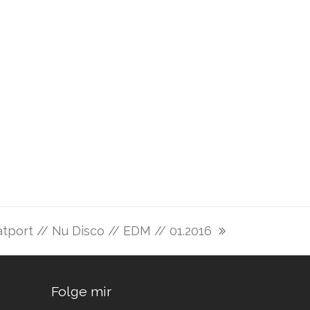
tport // Nu Disco // EDM // 01.2016
chster
trag:
Folge mir