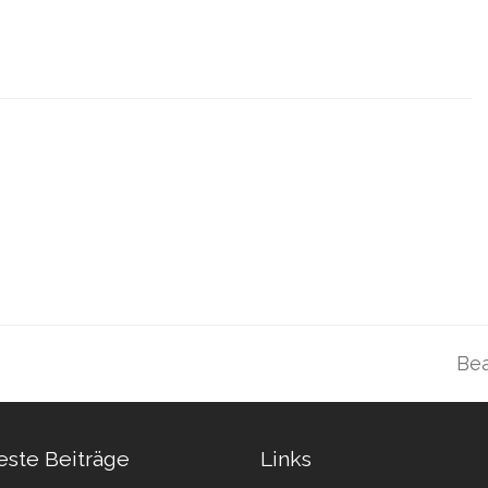
Bea
Nä
Bei
ste Beiträge
Links