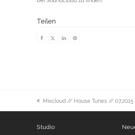
bei Soundcloud zu finden.
Teilen
Mixcloud // House Tunes // 07.2015
vorheriger
Beitrag:
Studio
Neue