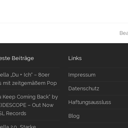
Bea
Näc
Bei
ste Beiträge
Links
ella „Du + Ich“ – 80er
Impressum
s mit zeitgemäßem Pop
Datenschutz
u Keep Coming Back“ by
Haftungsaussluss
IDESCOPE – Out Now
SL Records
Blog
ella 2.0 „Starke