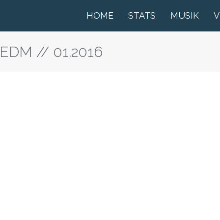
HOME
STATS
MUSIK
V
 EDM // 01.2016