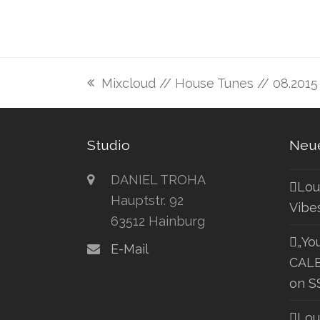
Mixcloud // House Tunes // 08.2015
vorheriger
Beitrag:
Studio
Neue
DANIEL TROHA
Lou
Hauptstr. 92
Vibe
63512 Hainburg
„Yo
E-Mail
CALE
on S
Lou