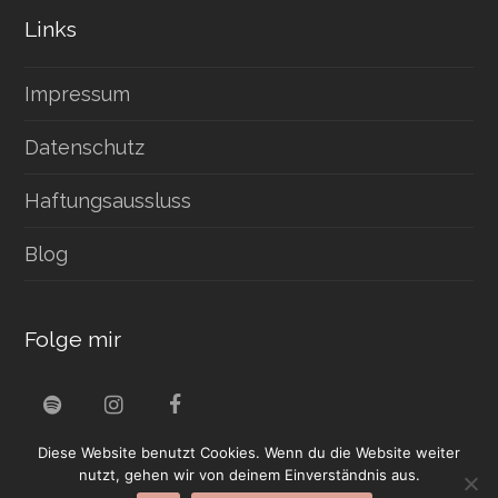
Links
Impressum
Datenschutz
Haftungsaussluss
Blog
Folge mir
S
I
F
p
n
a
Diese Website benutzt Cookies. Wenn du die Website weiter
o
s
c
t
t
e
nutzt, gehen wir von deinem Einverständnis aus.