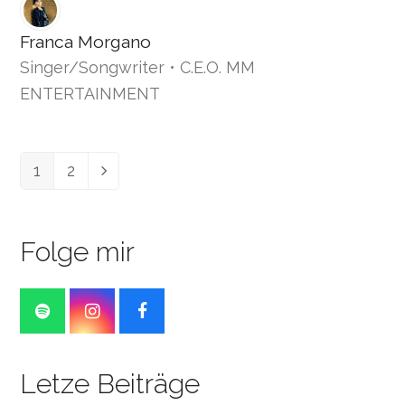
Franca Morgano
Singer/Songwriter • C.E.O. MM
ENTERTAINMENT
1
2
Seite
Seite
Vorwärts
Folge mir
S
I
F
p
n
a
o
s
c
t
t
e
Letze Beiträge
i
a
b