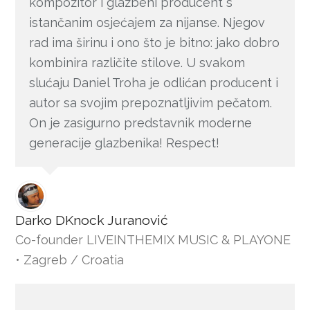
kompozitor i glazbeni producent s
istančanim osjećajem za nijanse. Njegov
rad ima širinu i ono što je bitno: jako dobro
kombinira različite stilove. U svakom
slućaju Daniel Troha je odlićan producent i
autor sa svojim prepoznatljivim pečatom.
On je zasigurno predstavnik moderne
generacije glazbenika! Respect!
Darko DKnock Juranović
Co-founder LIVEINTHEMIX MUSIC & PLAYONE
• Zagreb / Croatia