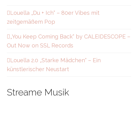
f
g
o
y
r
o
a
k
Louella „Du + Ich“ – 80er Vibes mit
m
zeitgemäßem Pop
„You Keep Coming Back“ by CALEIDESCOPE –
Out Now on SSL Records
Louella 2.0 „Starke Mädchen“ – Ein
künstlerischer Neustart
Streame Musik