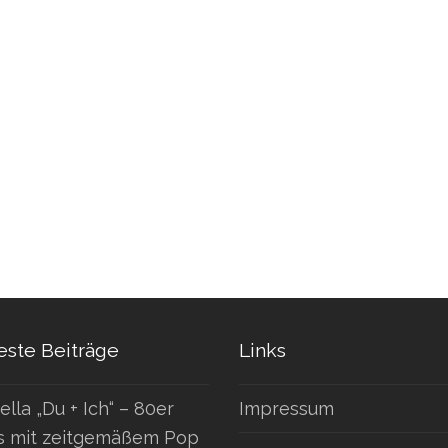
ste Beiträge
Links
ella „Du + Ich“ – 80er
Impressum
s mit zeitgemäßem Pop