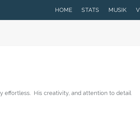
HOME
STATS
MUSIK
V
effortless. His creativity, and attention to detail