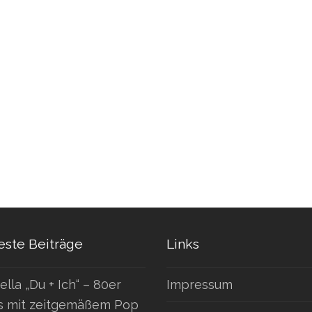
ste Beiträge
Links
ella „Du + Ich“ – 80er
Impressum
s mit zeitgemäßem Pop