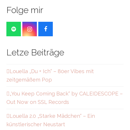
Folge mir
S
I
F
p
n
a
o
s
c
t
t
e
Letze Beiträge
i
a
b
f
g
o
y
r
o
a
k
Louella „Du + Ich“ – 80er Vibes mit
m
zeitgemäßem Pop
„You Keep Coming Back“ by CALEIDESCOPE –
Out Now on SSL Records
Louella 2.0 „Starke Mädchen“ – Ein
künstlerischer Neustart