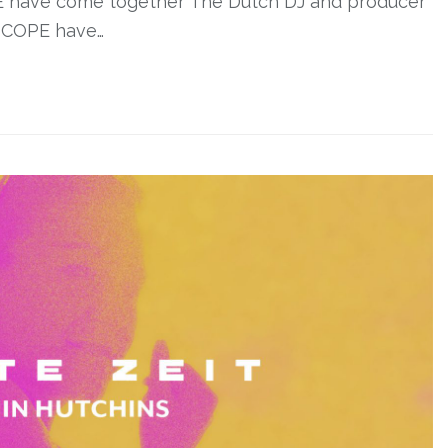
ave come together The Dutch DJ and producer
COPE have…