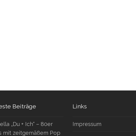
ste Beiträge
Links
ella „Du + Ich“ – 80er
Impressum
s mit zeitgemäßem Pop