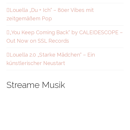
y
r
o
a
k
Louella „Du + Ich“ – 80er Vibes mit
m
zeitgemäßem Pop
„You Keep Coming Back“ by CALEIDESCOPE –
Out Now on SSL Records
Louella 2.0 „Starke Mädchen“ – Ein
künstlerischer Neustart
Streame Musik