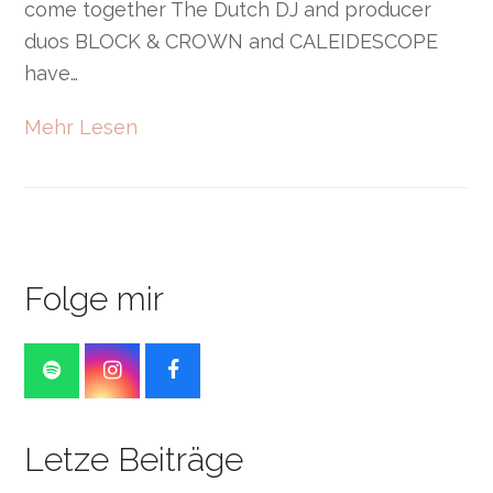
come together The Dutch DJ and producer
duos BLOCK & CROWN and CALEIDESCOPE
have…
Mehr Lesen
Folge mir
S
I
F
p
n
a
o
s
c
t
t
e
Letze Beiträge
i
a
b
f
g
o