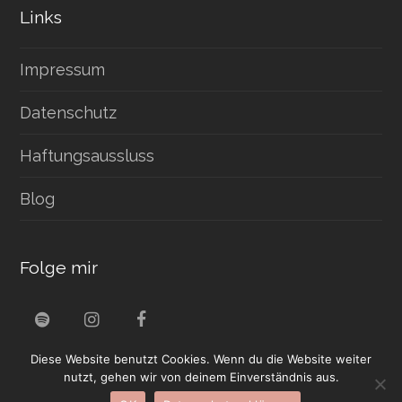
Links
Impressum
Datenschutz
Haftungsaussluss
Blog
Folge mir
S
I
F
p
n
a
Diese Website benutzt Cookies. Wenn du die Website weiter
o
s
c
t
t
e
nutzt, gehen wir von deinem Einverständnis aus.
i
a
b
©
DANIEL TROHA MUSIC
- ALL RIGHTS RESERVED |