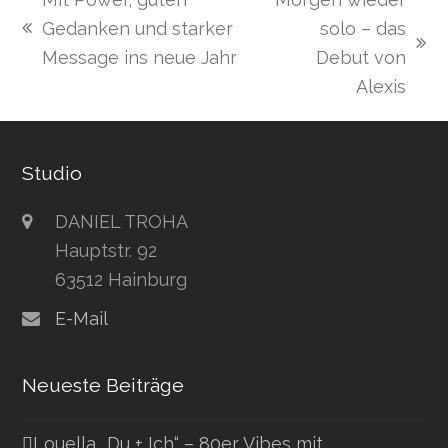
Gedanken und starker
solo – das
vorheriger
Nächster
Message ins neue Jahr
Debut von
Beitrag:
Beitrag:
Alexis
Studio
DANIEL TROHA
Hauptstr. 92
63512 Hainburg
E-Mail
Neueste Beiträge
Louella „Du + Ich“ – 80er Vibes mit