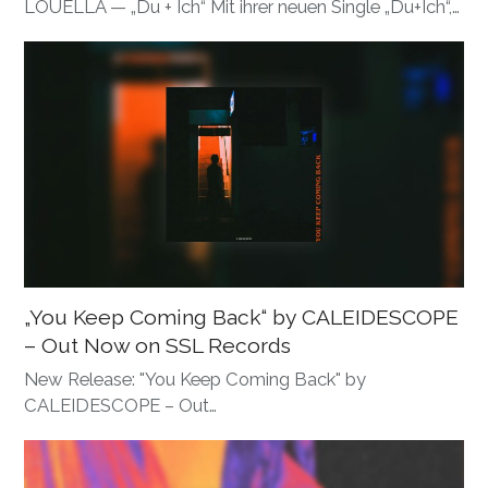
LOUELLA — „Du + Ich“ Mit ihrer neuen Single „Du+Ich“,…
„You Keep Coming Back“ by CALEIDESCOPE
– Out Now on SSL Records
New Release: "You Keep Coming Back" by
CALEIDESCOPE – Out…