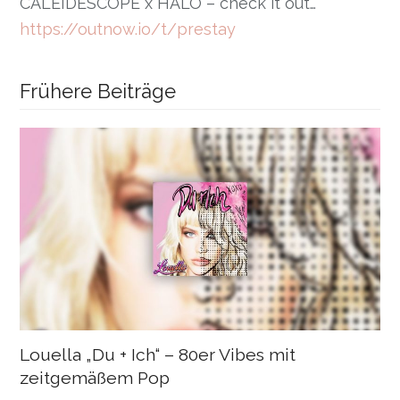
CALEIDESCOPE x HALO – check it out…
https://outnow.io/t/prestay
Frühere Beiträge
Louella „Du + Ich“ – 80er Vibes mit
zeitgemäßem Pop