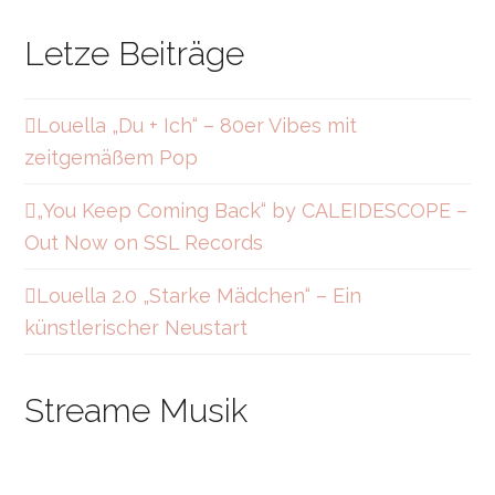
o
s
c
t
t
e
Letze Beiträge
i
a
b
f
g
o
y
r
o
a
k
Louella „Du + Ich“ – 80er Vibes mit
m
zeitgemäßem Pop
„You Keep Coming Back“ by CALEIDESCOPE –
Out Now on SSL Records
Louella 2.0 „Starke Mädchen“ – Ein
künstlerischer Neustart
Streame Musik