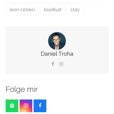
leon cebeci
loudkult
stay
Daniel Troha
Facebook
Instagram
Folge mir
S
I
F
p
n
a