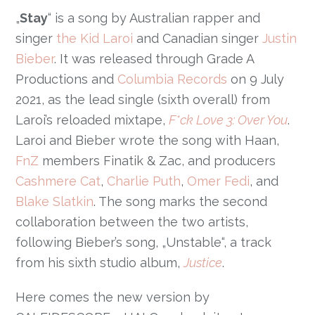
„
Stay
“ is a song by Australian rapper and
singer
the Kid Laroi
and Canadian singer
Justin
Bieber
. It was released through Grade A
Productions and
Columbia Records
on 9 July
2021, as the lead single (sixth overall) from
Laroi’s reloaded mixtape,
F*ck Love 3: Over You
.
Laroi and Bieber wrote the song with Haan,
FnZ
members Finatik & Zac, and producers
Cashmere Cat
,
Charlie Puth
,
Omer Fedi
, and
Blake Slatkin
. The song marks the second
collaboration between the two artists,
following Bieber’s song, „Unstable“, a track
from his sixth studio album,
Justice
.
Here comes the new version by