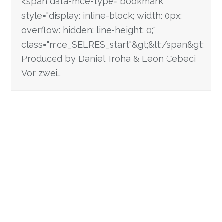
<span data-mce-type="bookmark"
style="display: inline-block; width: 0px;
overflow: hidden; line-height: 0;"
class="mce_SELRES_start"&gt; &lt;/span&gt;
Produced by Daniel Troha & Leon Cebeci
Vor zwei…