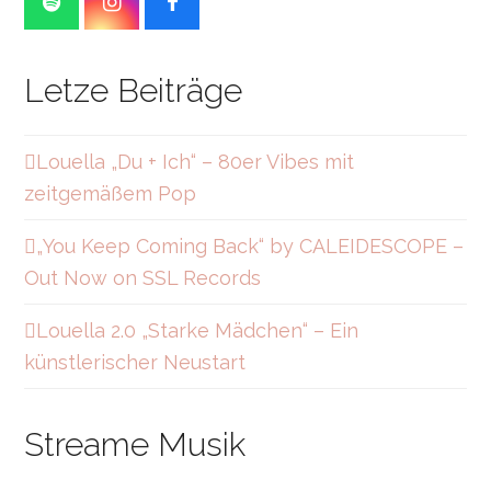
S
I
F
p
n
a
o
s
c
t
t
e
Letze Beiträge
i
a
b
f
g
o
y
r
o
a
k
Louella „Du + Ich“ – 80er Vibes mit
m
zeitgemäßem Pop
„You Keep Coming Back“ by CALEIDESCOPE –
Out Now on SSL Records
Louella 2.0 „Starke Mädchen“ – Ein
künstlerischer Neustart
Streame Musik