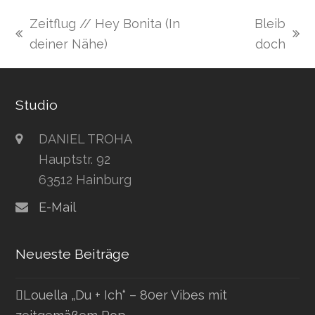
Zeitflug // Hey Bonita (In
Bleib
vorheriger
Nächster
deiner Nähe)
doch
Beitrag:
Beitrag:
Studio
DANIEL TROHA
Hauptstr. 92
63512 Hainburg
E-Mail
Neueste Beiträge
Louella „Du + Ich“ – 80er Vibes mit