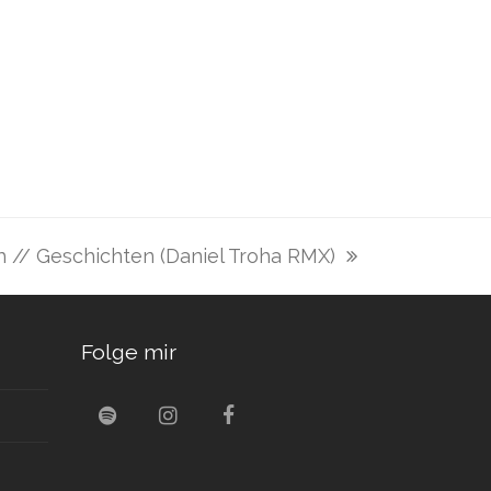
ch // Geschichten (Daniel Troha RMX)
Folge mir
S
I
F
p
n
a
o
s
c
t
t
e