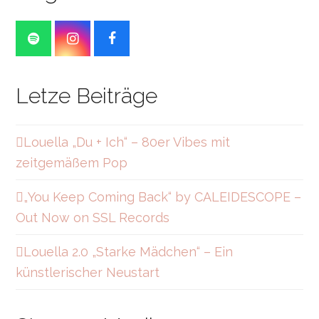
S
I
F
p
n
a
o
s
c
t
t
e
Letze Beiträge
i
a
b
f
g
o
y
r
o
a
k
Louella „Du + Ich“ – 80er Vibes mit
m
zeitgemäßem Pop
„You Keep Coming Back“ by CALEIDESCOPE –
Out Now on SSL Records
Louella 2.0 „Starke Mädchen“ – Ein
künstlerischer Neustart