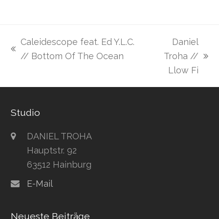
Caleidescope feat. Ed Y.L.C.
Daniel
vorheriger
// Bottom Of The Ocean
Troha //
Nächster
Beitrag:
Llow Fi
Beitrag:
Studio
DANIEL TROHA
Hauptstr. 92
63512 Hainburg
E-Mail
Neueste Beiträge