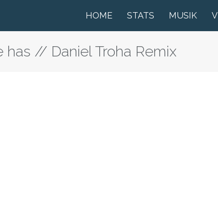
HOME
STATS
MUSIK
V
 has // Daniel Troha Remix