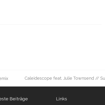
Caleidescope feat. Julie Townsend //
Remix
Nächster
Beitrag:
ste Beiträge
Links