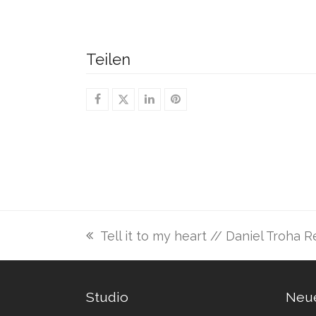
Teilen
Tell it to my heart // Daniel Troha 
vorheriger
Beitrag:
Studio
Neue