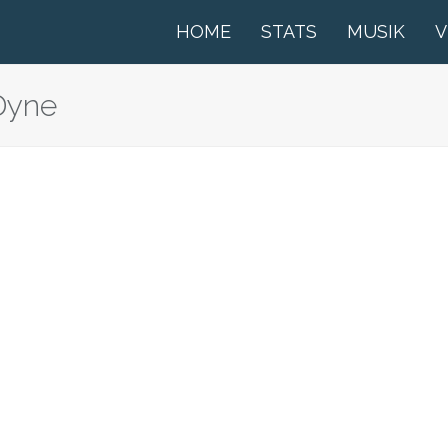
HOME
STATS
MUSIK
V
 Dyne